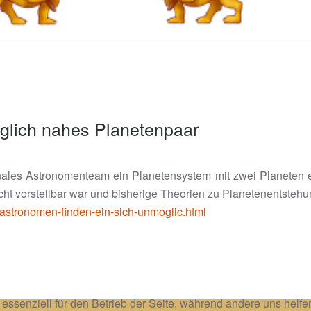
glich nahes Planetenpaar
onales Astronomenteam ein Planetensystem mit zwei Planeten
ht vorstellbar war und bisherige Theorien zu Planetenentstehung
6/astronomen-finden-ein-sich-unmoglic.html
 essenziell für den Betrieb der Seite, während andere uns helf