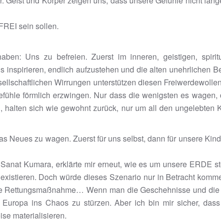
Geist und Körper zeigen uns, dass unsere Gefühle nicht länger 
FREI sein sollen.
 haben: Uns zu befreien. Zuerst im inneren, geistigen, sp
uns inspirieren, endlich aufzustehen und die alten unehrliche
ellschaftlichen Wirrungen unterstützen diesen Freiwerdewollen
ühle förmlich erzwingen. Nur dass die wenigsten es wagen, 
 halten sich wie gewohnt zurück, nur um all den ungelebten 
 Neues zu wagen. Zuerst für uns selbst, dann für unsere Kind
n: Sanat Kumara, erklärte mir erneut, wie es um unsere ERDE st
u existieren. Doch würde dieses Szenario nur in Betracht komm
 eine Rettungsmaßnahme… Wenn man die Geschehnisse und die 
Europa ins Chaos zu stürzen. Aber ich bin mir sicher, dass 
se materialisieren.