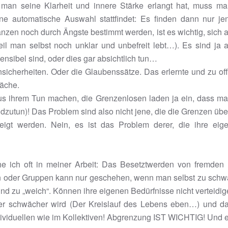
 man seine Klarheit und innere Stärke erlangt hat, muss man
e automatische Auswahl stattfindet: Es finden dann nur j
zen noch durch Ängste bestimmt werden, ist es wichtig, sic
il man selbst noch unklar und unbefreit lebt…). Es sind ja
ensibel sind, oder dies gar absichtlich tun…
icherheiten. Oder die Glaubenssätze. Das erlernte und zu off
wäche.
us ihrem Tun machen, die Grenzenlosen laden ja ein, dass ma
zutun)! Das Problem sind also nicht jene, die die Grenzen übert
zeigt werden. Nein, es ist das Problem derer, die ihre ei
e ich oft in meiner Arbeit: Das Besetztwerden von fremden E
en oder Gruppen kann nur geschehen, wenn man selbst zu schwac
d zu „weich“. Können ihre eigenen Bedürfnisse nicht verteidig
er schwächer wird (Der Kreislauf des Lebens eben…) und das
Individuellen wie im Kollektiven! Abgrenzung IST WICHTIG! Und