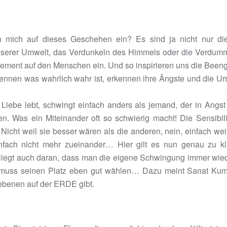
ich mich auf dieses Geschehen ein? Es sind ja nicht nur d
g unserer Umwelt, das Verdunkeln des Himmels oder die Ver
hement auf den Menschen ein. Und so inspirieren uns die Bee
nnen was wahrlich wahr ist, erkennen ihre Ängste und die Ur
iebe lebt, schwingt einfach anders als jemand, der in Angst 
 Was ein Miteinander oft so schwierig macht! Die Sensibili
cht weil sie besser wären als die anderen, nein, einfach wei
nfach nicht mehr zueinander… Hier gilt es nun genau zu k
iegt auch daran, dass man die eigene Schwingung immer wiede
an muss seinen Platz eben gut wählen… Dazu meint Sanat Kum
sebenen auf der ERDE gibt.