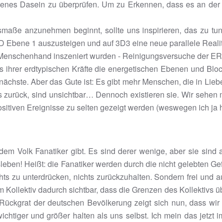
enes Dasein zu überprüfen. Um zu Erkennen, dass es an der Zei
e anzunehmen beginnt, sollte uns inspirieren, das zu tun, w
der 3D Ebene 1 auszusteigen und auf 3D3 eine neue parallele Real
on Menschenhand inszeniert wurden - Reinigungsversuche der E
s ihrer erdtypischen Kräfte die energetischen Ebenen und Bl
ächste. Aber das Gute ist: Es gibt mehr Menschen, die in Liebe
 zurück, sind unsichtbar… Dennoch existieren sie. Wir sehen 
positiven Ereignisse zu selten gezeigt werden (weswegen ich ja
em Volk Fanatiker gibt. Es sind derer wenige, aber sie sind a
leben! Heißt: die Fanatiker werden durch die nicht gelebten G
chts zu unterdrücken, nichts zurückzuhalten. Sondern frei und 
Kollektiv dadurch sichtbar, dass die Grenzen des Kollektivs ü
ückgrat der deutschen Bevölkerung zeigt sich nun, dass wir u
chtiger und größer halten als uns selbst. Ich mein das jetzt im