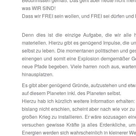
Bedürfnissen gemäß. Das geht aber heute nicht mehr. 
was WIR SIND!
Dass wir FREI sein wollen, und FREI sei dürfen und 
Denn dies ist die einzige Aufgabe, die wir alle
materiellen. Hierzu gibt es genügend Impulse, die 
selbst zu leben. Die momentanen politischen und ges
einengen und somit eine Explosion demgemäßer Gef
neue Pfade begeben. Viele harren noch aus, warten,
hinausplatzen.
Es gibt aber genügend Gründe, aufzustehen und etwas
auf diesem Planeten inkl. des Planeten selbst.
Hierzu hab ich kürzlich weitere Information erhalte
bislang nicht erschien, scheint aber nach wie vor z
großen Krieg zu installieren. Er wäre sozusagen
versuchen gewisse Kräfte ja alles Erdenkliche, um 
Energien werden sich wahrscheinlich in kleinerer Wei