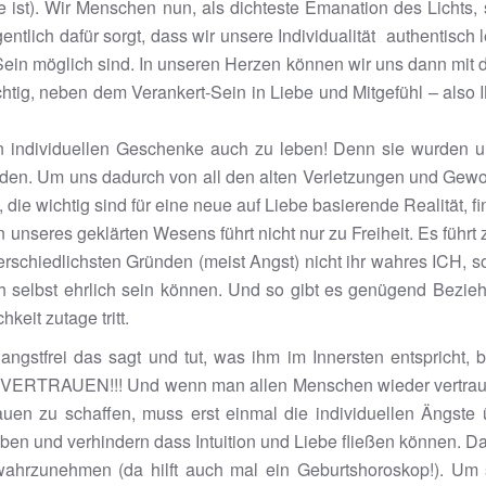
st). Wir Menschen nun, als dichteste Emanation des Lichts, s
gentlich dafür sorgt, dass wir unsere Individualität authentisc
Sein möglich sind. In unseren Herzen können wir uns dann mit 
ichtig, neben dem Verankert-Sein in Liebe und Mitgefühl – als
en individuellen Geschenke auch zu leben! Denn sie wurden
rden. Um uns dadurch von all den alten Verletzungen und Gewo
die wichtig sind für eine neue auf Liebe basierende Realität, f
unseres geklärten Wesens führt nicht nur zu Freiheit. Es führt
erschiedlichsten Gründen (meist Angst) nicht ihr wahres ICH, 
ch selbst ehrlich sein können. Und so gibt es genügend Bezie
keit zutage tritt.
angstfrei das sagt und tut, was ihm im Innersten entspricht, 
VERTRAUEN!!! Und wenn man allen Menschen wieder vertrauen k
uen zu schaffen, muss erst einmal die individuellen Ängste
en und verhindern dass Intuition und Liebe fließen können. Da 
wahrzunehmen (da hilft auch mal ein Geburtshoroskop!). Um s