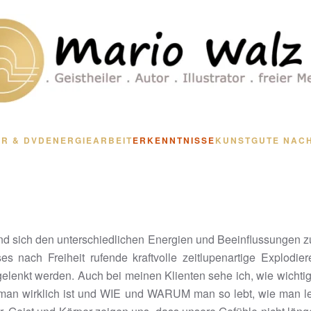
R & DVD
ENERGIEARBEIT
ERKENNTNISSE
KUNST
GUTE NAC
 und sich den unterschiedlichen Energien und Beeinflussungen zu
s nach Freiheit rufende kraftvolle zeitlupenartige Explodie
 gelenkt werden. Auch bei meinen Klienten sehe ich, wie wichti
an wirklich ist und WIE und WARUM man so lebt, wie man leb