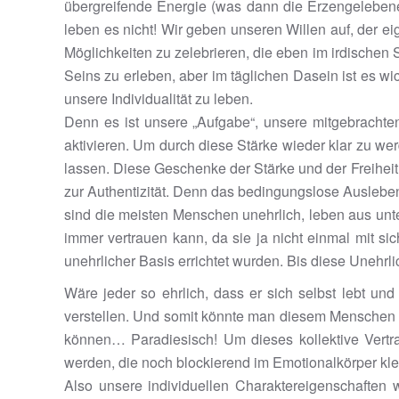
übergreifende Energie (was dann die Erzengelebene i
leben es nicht! Wir geben unseren Willen auf, der ei
Möglichkeiten zu zelebrieren, die eben im irdischen 
Seins zu erleben, aber im täglichen Dasein ist es w
unsere Individualität zu leben.
Denn es ist unsere „Aufgabe“, unsere mitgebracht
aktivieren. Um durch diese Stärke wieder klar zu we
lassen. Diese Geschenke der Stärke und der Freiheit, 
zur Authentizität. Denn das bedingungslose Ausleben 
sind die meisten Menschen unehrlich, leben aus unt
immer vertrauen kann, da sie ja nicht einmal mit si
unehrlicher Basis errichtet wurden. Bis diese Unehrlich
Wäre jeder so ehrlich, dass er sich selbst lebt und 
verstellen. Und somit könnte man diesem Menschen 
können… Paradiesisch! Um dieses kollektive Vertra
werden, die noch blockierend im Emotionalkörper kleb
Also unsere individuellen Charaktereigenschaften 