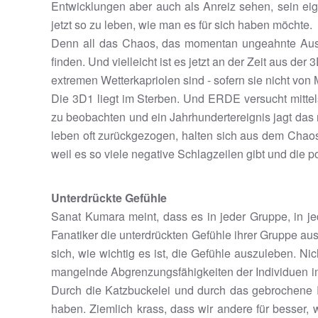
Entwicklungen aber auch als Anreiz sehen, sein eig
jetzt so zu leben, wie man es für sich haben möchte.
Denn all das Chaos, das momentan ungeahnte Ausmaß
finden. Und vielleicht ist es jetzt an der Zeit aus 
extremen Wetterkapriolen sind - sofern sie nicht v
Die 3D1 liegt im Sterben. Und ERDE versucht mittel
zu beobachten und ein Jahrhundertereignis jagt das n
leben oft zurückgezogen, halten sich aus dem Chaos
weil es so viele negative Schlagzeilen gibt und die 
Unterdrückte Gefühle
Sanat Kumara meint, dass es in jeder Gruppe, in jed
Fanatiker die unterdrückten Gefühle ihrer Gruppe aus
sich, wie wichtig es ist, die Gefühle auszuleben. Ni
mangelnde Abgrenzungsfähigkeiten der Individuen im 
Durch die Katzbuckelei und durch das gebrochene R
haben. Ziemlich krass, dass wir andere für besser, wi