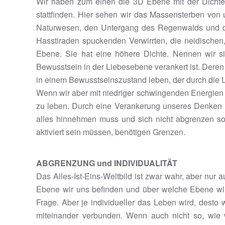
Wir haben zum einen die 3D Ebene mit der Dichte 1.
stattfinden. Hier sehen wir das Massensterben vo
Naturwesen, den Untergang des Regenwalds und de
Hasstiraden spuckenden Verwirrten, die neidischen
Ebene. Sie hat eine höhere Dichte. Nennen wir s
Bewusstsein in der Liebesebene verankert ist. Dere
in einem Bewusstseinszustand leben, der durch die Lie
Wenn wir aber mit niedriger schwingenden Energien k
zu leben. Durch eine Verankerung unseres Denken 
alles hinnehmen muss und sich nicht abgrenzen soll!!
aktiviert sein müssen, benötigen Grenzen.
ABGRENZUNG und INDIVIDUALITÄT
Das Alles-Ist-Eins-Weltbild ist zwar wahr, aber n
Ebene wir uns befinden und über welche Ebene wir 
Frage. Aber je individueller das Leben wird, desto 
miteinander verbunden. Wenn auch nicht so, wie wi