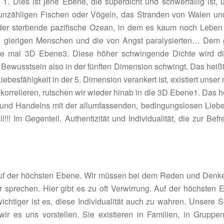
 Dies ist jene Ebene, die superdicht und schwerfällig ist, 
n unzähligen Fischen oder Vögeln, das Stranden von Walen 
r sterbende pazifische Ozean, in dem es kaum noch Leben gi
, gierigen Menschen und die von Angst paralysierten… Dem g
ie mal 3D Ebene3. Diese höher schwingende Dichte wird di
n Bewusstsein also in der fünften Dimension schwingt. Das hei
besfähigkeit in der 5. Dimension verankert ist, existiert unser
orrelieren, rutschen wir wieder hinab in die 3D Ebene1. Das he
und Handelns mit der allumfassenden, bedingungslosen Lieb
! Im Gegenteil. Authentizität und Individualität, die zur Bef
ur auf der höchsten Ebene. Wir müssen bei dem Reden und Denk
sprechen. Hier gibt es zu oft Verwirrung. Auf der höchsten E
wichtiger ist es, diese Individualität auch zu wahren. Unser
r es uns vorstellen. Sie existieren in Familien, in Gruppen