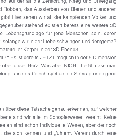
und auf der all die Zerstörung, Krieg und Untergang
und Robben, das Aussterben von Bienen und anderen
bt! Hier sehen wir all die kämpfenden Völker und
egenüber stehend existiert bereits eine weitere 3D
e Lebensgrundlage für jene Menschen sein, deren
ßt, solange wir in der Liebe schwingen und demgemäß
 materieller Körper in der 3D Ebene3.
ißt: Es ist bereits JETZT möglich in der 5.Dimension
e über unser Herz. Was aber NICHT heißt, dass man
reiung unseres irdisch-spirituellen Seins grundlegend
en über diese Tatsache genau erkennen, auf welcher
bene sind wir alle im Schöpferwesen vereint. Keine
e Seelen sind schon individuelle Wesen, aber dennoch
, die sich kennen und „fühlen“. Vereint durch eine