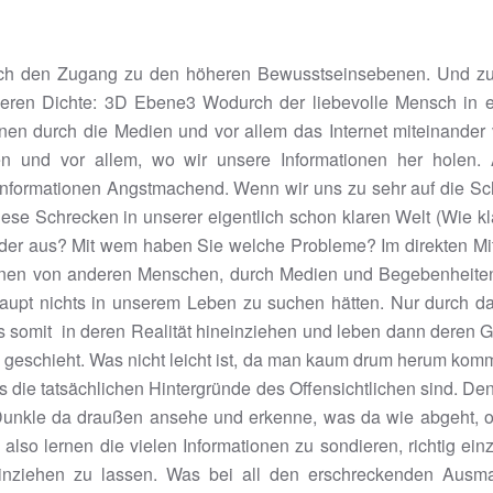
auch den Zugang zu den höheren Bewusstseinsebenen. Und zu
öheren Dichte: 3D Ebene3 Wodurch der liebevolle Mensch in e
enen durch die Medien und vor allem das Internet miteinander
und vor allem, wo wir unsere Informationen her holen. 
 Informationen Angstmachend. Wenn wir uns zu sehr auf die Sc
ese Schrecken in unserer eigentlich schon klaren Welt (Wie klar 
nander aus? Mit wem haben Sie welche Probleme? Im direkten M
onen von anderen Menschen, durch Medien und Begebenheiten,
upt nichts in unserem Leben zu suchen hätten. Nur durch das
somit in deren Realität hineinziehen und leben dann deren Gefü
v geschieht. Was nicht leicht ist, da man kaum drum herum kommt
as die tatsächlichen Hintergründe des Offensichtlichen sind. D
as Dunkle da draußen ansehe und erkenne, was da wie abgeht
o lernen die vielen Informationen zu sondieren, richtig ein
einziehen zu lassen. Was bei all den erschreckenden Ausm