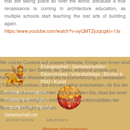
that are taking place all over the world. Because a true
renaissance is coming in architecture education, as
multiple schools start teaching the lost arts of building
again.
https://www.youtube.com/watch?v=syQMTZyzqcg&t=13s
Wir nutzen Cookies auf unserer Website. Einige von ihnen sind
Energiearbeit
|
Gedankenbilder
|
essenziell für den Betrieb der Seite, während andere uns
Erkenntnisse
|
Videobeiträge
|
Bücher &
helfen, diese Website und die Nutzererfahrung zu verbessern
DVD
|
Kunst
(Tracking Cookies). Sie können selbst entscheiden, ob Sie die
Kontakt
|
Impressum
|
Cookies zulassen möchten. Bitte beachten Sie, dass bei einer
Datenschutz
|
Login
|
Ablehnung womöglich nicht mehr alle Funktionalitäten der
MarioWalz.de
|
Parallel-
Seite zur Verfügung stehen.
Gesellschaft.net
AKZEPTIEREN
ABLEHNEN
Weitere Informationen