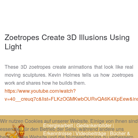
Zoetropes Create 3D Illusions Using
Light
These 3D zoetropes create animations that look like real
moving sculptures. Kevin Holmes tells us how zoetropes
work and shares how he builds them.
https://www.youtube.com/watch?
v=40__creuq7c&list=FLKzOGMKwbOURvQA6K4XpEew&in
Wir nutzen Cookies auf unserer Website. Einige von ihnen sind
Energiearbeit
|
Gedankenbilder
|
essenziell für den Betrieb der Seite, während andere uns
Erkenntnisse
|
Videobeiträge
|
Bücher &
helfen, diese Website und die Nutzererfahrung zu verbessern