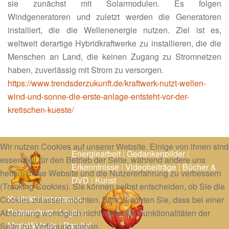
sie zunächst mit Solarmodulen. Es folgen
Windgeneratoren und zuletzt werden die Generatoren
installiert, die die Wellenenergie nutzen. Ziel ist es,
weltweit derartige Hybridkraftwerke zu installieren, die die
Menschen an Land, die keinen Zugang zu Stromnetzen
haben, zuverlässig mit Strom zu versorgen.
https://www.trendsderzukunft.de/kraftwerk-nutzt-wellen-
wind-und-sonne-die-erste-anlage-entsteht-vor-der-
kretischen-kueste/
Wir nutzen Cookies auf unserer Website. Einige von ihnen sind
Energiearbeit
|
Gedankenbilder
|
essenziell für den Betrieb der Seite, während andere uns
Erkenntnisse
|
Videobeiträge
|
Bücher &
helfen, diese Website und die Nutzererfahrung zu verbessern
DVD
|
Kunst
(Tracking Cookies). Sie können selbst entscheiden, ob Sie die
Kontakt
|
Impressum
|
Cookies zulassen möchten. Bitte beachten Sie, dass bei einer
Datenschutz
|
Login
|
Ablehnung womöglich nicht mehr alle Funktionalitäten der
MarioWalz.de
|
Parallel-
Seite zur Verfügung stehen.