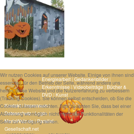
Wir nutzen Cookies auf unserer Website. Einige von ihnen sind
Energiearbeit
|
Gedankenbilder
|
essenziell für den Betrieb der Seite, während andere uns
Erkenntnisse
|
Videobeiträge
|
Bücher &
helfen, diese Website und die Nutzererfahrung zu verbessern
DVD
|
Kunst
(Tracking Cookies). Sie können selbst entscheiden, ob Sie die
Kontakt
|
Impressum
|
Cookies zulassen möchten. Bitte beachten Sie, dass bei einer
Datenschutz
|
Login
|
Ablehnung womöglich nicht mehr alle Funktionalitäten der
MarioWalz.de
|
Parallel-
Seite zur Verfügung stehen.
Gesellschaft.net