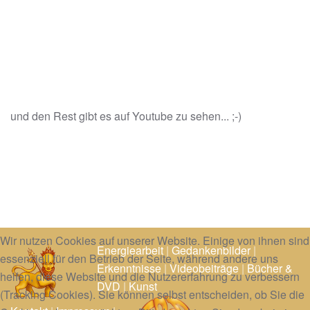
und den Rest gibt es auf Youtube zu sehen... ;-)
Wir nutzen Cookies auf unserer Website. Einige von ihnen sind
Energiearbeit
|
Gedankenbilder
|
essenziell für den Betrieb der Seite, während andere uns
Erkenntnisse
|
Videobeiträge
|
Bücher &
helfen, diese Website und die Nutzererfahrung zu verbessern
DVD
|
Kunst
(Tracking Cookies). Sie können selbst entscheiden, ob Sie die