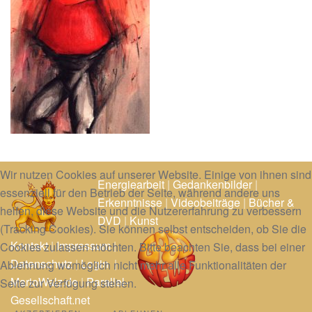
Wir nutzen Cookies auf unserer Website. Einige von ihnen sind
Energiearbeit
|
Gedankenbilder
|
essenziell für den Betrieb der Seite, während andere uns
Erkenntnisse
|
Videobeiträge
|
Bücher &
helfen, diese Website und die Nutzererfahrung zu verbessern
DVD
|
Kunst
(Tracking Cookies). Sie können selbst entscheiden, ob Sie die
Kontakt
|
Impressum
|
Cookies zulassen möchten. Bitte beachten Sie, dass bei einer
Datenschutz
|
Login
|
Ablehnung womöglich nicht mehr alle Funktionalitäten der
MarioWalz.de
|
Parallel-
Seite zur Verfügung stehen.
Gesellschaft.net