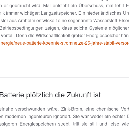
 er gebraucht wird. Mal entsteht ein Überschuss, mal fehlt 
ik immer wichtiger: Langzeitspeicher. Ein niederländisches Unt
lestor aus Arnheim entwickelt eine sogenannte Wasserstoff-Eisen
hen Betriebsbedingungen zeigen, dass solche Systeme möglich
orteil. Denn die Wirtschaftlichkeit großer Energiespeicher häng
energie/neue-batterie-koennte-stromnetze-25-jahre-stabil-verso
tterie plötzlich die Zukunft ist
e beinahe verschwunden wäre. Zink-Brom, eine chemische Ve
on modernen Ingenieuren ignoriert. Sie war weder ein echter 
sigeren Energiespeichern strebt, tritt sie still und leise w