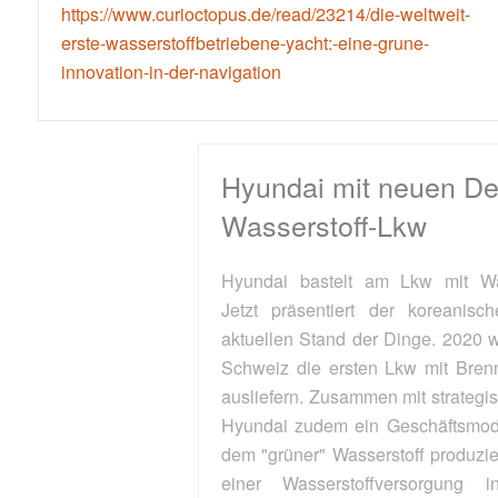
https://www.curioctopus.de/read/23214/die-weltweit-
erste-wasserstoffbetriebene-yacht:-eine-grune-
innovation-in-der-navigation
Hyundai mit neuen Details zum
Wasserstoff-Lkw
Hyundai bastelt am Lkw mit Wasserstoff-Antrieb.
Jetzt präsentiert der koreanische Hersteller den
aktuellen Stand der Dinge. 2020 will Hyundai in der
Schweiz die ersten Lkw mit Brennstoffzellenantrieb
ausliefern. Zusammen mit strategischen Partnern hat
Hyundai zudem ein Geschäftsmodell entwickelt, mit
dem "grüner" Wasserstoff produziert und der Aufbau
einer Wasserstoffversorgung in ganz Europa