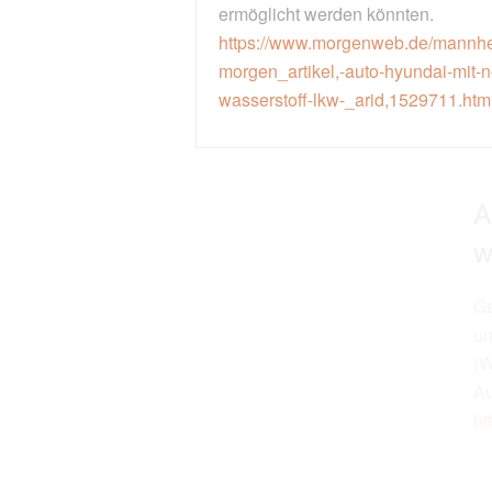
ermöglicht werden könnten.
https://www.morgenweb.de/mannheimer-
morgen_artikel,-auto-hyundai-mit-neuen-details-zum-
wasserstoff-lkw-_arid,1529711.html
Alternative Antriebskonzepte - So
weit war die Autoindustrie 1975
Geforscht und experimentiert wurde zum Beispiel mit
umweltfreundlichen Hydridfahrzeugen
(Wasserstoffantrieb) und Methanol-getriebenen
Autos.
https://www.youtube.com/watch?v=--Kz3CTBZkk