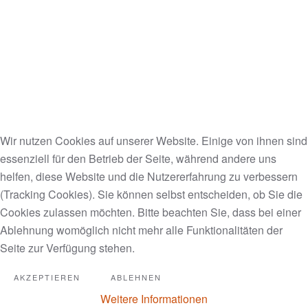
gefertigt.
https://www.trendsderzukunft.de/platz-fuer-5-weltweit-
erstes-hanf-flugzeug-ist-robust-nachhaltig-und-tankt-
hanf-treibstoff/
Neues Auto aus Hanf ist weniger
Wir nutzen Cookies auf unserer Website. Einige von ihnen sind
essenziell für den Betrieb der Seite, während andere uns
anfällig für Verformungen nach
helfen, diese Website und die Nutzererfahrung zu verbessern
einem Unfall
(Tracking Cookies). Sie können selbst entscheiden, ob Sie die
Cookies zulassen möchten. Bitte beachten Sie, dass bei einer
Kanada baut Auto aus Hanfpflanzen.
Ablehnung womöglich nicht mehr alle Funktionalitäten der
Hanfpflanzen werden normalerweise getrocknet und
Seite zur Verfügung stehen.
geraucht, doch es gibt auch Hanf, der sich für einen
Rausch eher weniger eignet, dafür aber als
AKZEPTIEREN
ABLEHNEN
Nutzpflanze fungiert. Genau diesen Nutzhanf baut
Weitere Informationen