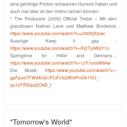
eine gehörige Portion schwarzen Humors haben und
auch mal über all den Irrsinn lachen können:
* The Producers (2005) Official Trailer – Mit dem
grandiosen Nathan Lane und Matthew Broderick:
https://www.youtube.com/watch?v=u36iNj52rac
Auszüge: Keep it gay -
https://www.youtube.com/watch?v=Ri2TplWqY1o
Springtime for Hitler and Germany…
https://www.youtube.com/watch?v=1zY1orxW8Aw
Die Musik:
https://www.youtube.com/watch?v=-
gpFpueTFW4&list=PLtFxVpWmPmSk1VU_-
qu1dTRSlpd2O4B_t
"Tomorrow's World"