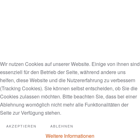
Sehr schöne fraktale Animation
mit passender musikalischer
Untermalung
Void Visuals - The Infinite in Between | Cosmic
Wir nutzen Cookies auf unserer Website. Einige von ihnen sind
Meditation on Fractal Animation
essenziell für den Betrieb der Seite, während andere uns
http://www.youtube.com/watch?
helfen, diese Website und die Nutzererfahrung zu verbessern
feature=player_embedded&v=swxf6IeRgZw#
(Tracking Cookies). Sie können selbst entscheiden, ob Sie die
Cookies zulassen möchten. Bitte beachten Sie, dass bei einer
Ablehnung womöglich nicht mehr alle Funktionalitäten der
ZAZ
Seite zur Verfügung stehen.
AKZEPTIEREN
ABLEHNEN
Je veux english
Weitere Informationen
http://www.youtube.com/watch?v=VWbdcNmGYJU