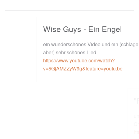
Wise Guys - Ein Engel
ein wunderschönes Video und ein (schlagermäßig,
aber) sehr schönes Lied…
https://www.youtube.com/watch?
v=5GjAMZZyW9g&feature=youtu.be
"Frieden fängt im Herzen an"
und für alle, die Schlager lieben: Michael Holm &
Christian Anders
https://www.youtube.com/watch?v=_KiTmI2HS0M