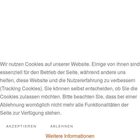
Turnmatte zurückkehren kann.
https://www.ldsr-mediatreff.tv/watch.php?
vid=51d187a93
(THRIVE Deutsch) GEDEIHEN:
Was Auf Der Welt Wird es
Wir nutzen Cookies auf unserer Website. Einige von ihnen sind
Brauchen?
essenziell für den Betrieb der Seite, während andere uns
helfen, diese Website und die Nutzererfahrung zu verbessern
GEDEIHEN I ist ein unkonventioneller
(Tracking Cookies). Sie können selbst entscheiden, ob Sie die
Dokumentarfilm, der zeigt, was in der Welt
Cookies zulassen möchten. Bitte beachten Sie, dass bei einer
WIRKLICH vor sich geht, indem wir den Fluss des
Ablehnung womöglich nicht mehr alle Funktionalitäten der
Geldes verfolgen – und in beinahe jedem Aspekt
Seite zur Verfügung stehen.
unseres Lebens die globale Festigung der Macht
AKZEPTIEREN
ABLEHNEN
enthüllen. GEDEIHEN verknüpft neue Erkenntnisse
Weitere Informationen
in den Bereichen Wissenschaft, Bewusstsein und