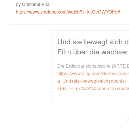
by Cristóbal Vila
https://www.youtube.com/watch?v=kkGeOWYOFoA
Und sie bewegt sich doch! - Ein
Film über die wachsende Erde
Die Erdexpansionstheorie (ARTE Doku)
https://www.bing.com/videos/search?
q=Und+sie+bewegt+sich+doch!+-
+Ein+Film+%c3%bcber+die+wachsende+Erde&docid=
Cloud Atlas - Trailer