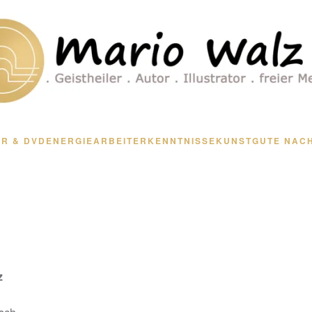
R & DVD
ENERGIEARBEIT
ERKENNTNISSE
KUNST
GUTE NAC
z