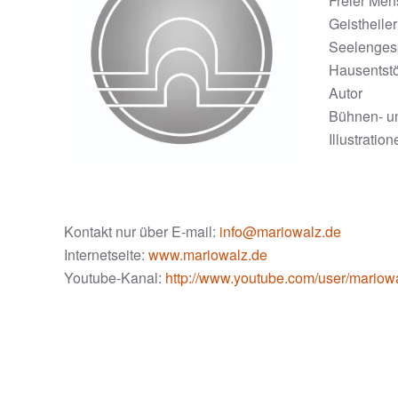
Freier Men
Geistheile
Seelenges
Hausentst
Autor
Bühnen- u
Illustration
Kontakt nur über E-mail:
info@mariowalz.de
Internetseite:
www.mariowalz.de
Youtube-Kanal:
http://www.youtube.com/user/mariow