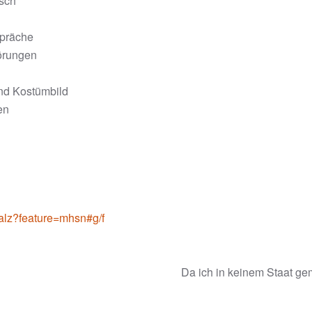
sch
r
präche
örungen
nd Kostümbild
en
alz?feature=mhsn#g/f
Da ich in keinem Staat gem