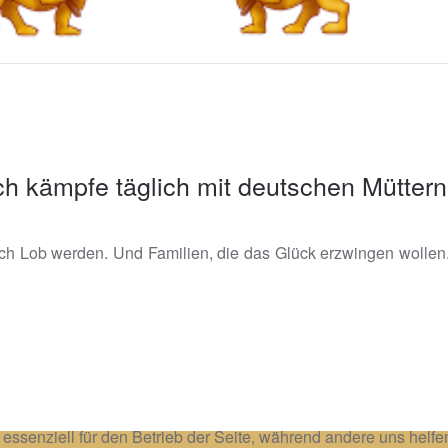
Ich kämpfe täglich mit deutschen Müttern
g nach Lob werden. Und Familien, die das Glück erzwingen woll
 essenziell für den Betrieb der Seite, während andere uns helf