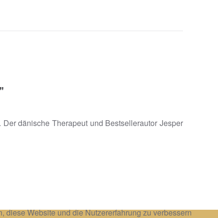
"
en. Der dänische Therapeut und Bestsellerautor Jesper
en, diese Website und die Nutzererfahrung zu verbessern