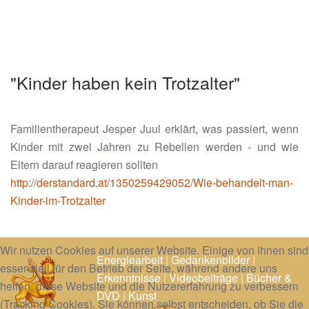
"Kinder haben kein Trotzalter"
Familientherapeut Jesper Juul erklärt, was passiert, wenn
Kinder mit zwei Jahren zu Rebellen werden - und wie
Eltern darauf reagieren sollten
http://derstandard.at/1350259429052/Wie-behandelt-man-
Kinder-im-Trotzalter
Wir nutzen Cookies auf unserer Website. Einige von ihnen sind
Energiearbeit
|
Gedankenbilder
|
essenziell für den Betrieb der Seite, während andere uns
Erkenntnisse
|
Videobeiträge
|
Bücher &
helfen, diese Website und die Nutzererfahrung zu verbessern
DVD
|
Kunst
(Tracking Cookies). Sie können selbst entscheiden, ob Sie die