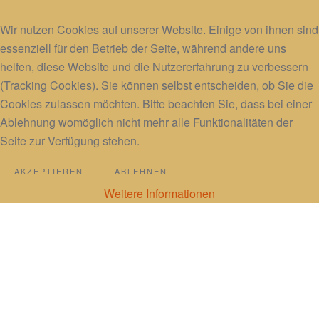
Wir nutzen Cookies auf unserer Website. Einige von ihnen sind
essenziell für den Betrieb der Seite, während andere uns
helfen, diese Website und die Nutzererfahrung zu verbessern
(Tracking Cookies). Sie können selbst entscheiden, ob Sie die
Cookies zulassen möchten. Bitte beachten Sie, dass bei einer
Ablehnung womöglich nicht mehr alle Funktionalitäten der
Seite zur Verfügung stehen.
AKZEPTIEREN
ABLEHNEN
Weitere Informationen
Energiearbeit
|
Gedankenbilder
|
Erkenntnisse
|
Videobeiträge
|
Bücher &
DVD
|
Kunst
Kontakt
|
Impressum
|
Datenschutz
|
Login
|