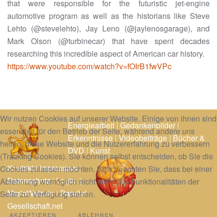
that were responsible for the futuristic jet-engine
automotive program as well as the historians like Steve
Lehto (
@stevelehto
), Jay Leno (
@jaylenosgarage
), and
Mark Olson (
@turbinecar
) that have spent decades
researching this incredible aspect of American car history.
https://www.youtube.com/watch?v=fOIrB1fwVPc
Wir nutzen Cookies auf unserer Website. Einige von ihnen sind
Energiearbeit
|
Gedankenbilder
|
essenziell für den Betrieb der Seite, während andere uns
Erkenntnisse
|
Videobeiträge
|
Bücher &
helfen, diese Website und die Nutzererfahrung zu verbessern
DVD
|
Kunst
(Tracking Cookies). Sie können selbst entscheiden, ob Sie die
Kontakt
|
Impressum
|
Cookies zulassen möchten. Bitte beachten Sie, dass bei einer
Datenschutz
|
Login
|
Ablehnung womöglich nicht mehr alle Funktionalitäten der
MarioWalz.de
|
Parallel-
Seite zur Verfügung stehen.
Gesellschaft.net
AKZEPTIEREN
ABLEHNEN