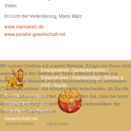
Video.
Im Licht der Veränderung, Mario Walz
www.mariowalz.de
www.parallel-gesellschaft.net
Wir nutzen Cookies auf unserer Website. Einige von ihnen sind
Energiearbeit
|
Gedankenbilder
|
essenziell für den Betrieb der Seite, während andere uns
Erkenntnisse
|
Videobeiträge
|
Bücher &
helfen, diese Website und die Nutzererfahrung zu verbessern
DVD
|
Kunst
(Tracking Cookies). Sie können selbst entscheiden, ob Sie die
Kontakt
|
Impressum
|
Cookies zulassen möchten. Bitte beachten Sie, dass bei einer
Datenschutz
|
Login
|
Ablehnung womöglich nicht mehr alle Funktionalitäten der
MarioWalz.de
|
Parallel-
Seite zur Verfügung stehen.
Gesellschaft.net
AKZEPTIEREN
ABLEHNEN