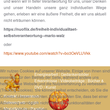
und wenn wir in tiefer Verantwortung für uns, unser Denken
und unser Handeln unsere ganz individuellen Wege
gehen, erleben wir eine äußere Freiheit, die wir uns aktuell
nicht erträumen können.
https://nuoflix.de/freiheit-individualitaet-
selbstverantwortung--mario-walz
oder
https://www.youtube.com/watch?v=bo3OeVLUVkk
Wir nutzen Cookies auf unserer Website. Einige von ihnen sind
Energiearbeit
|
Gedankenbilder
|
essenziell für den Betrieb der Seite, während andere uns
Erkenntnisse
|
Videobeiträge
|
Bücher &
helfen, diese Website und die Nutzererfahrung zu verbessern
DVD
|
Kunst
(Tracking Cookies). Sie können selbst entscheiden, ob Sie die
Kontakt
|
Impressum
|
Cookies zulassen möchten. Bitte beachten Sie, dass bei einer
Datenschutz
|
Login
|
Ablehnung womöglich nicht mehr alle Funktionalitäten der
MarioWalz.de
|
Parallel-
Seite zur Verfügung stehen.