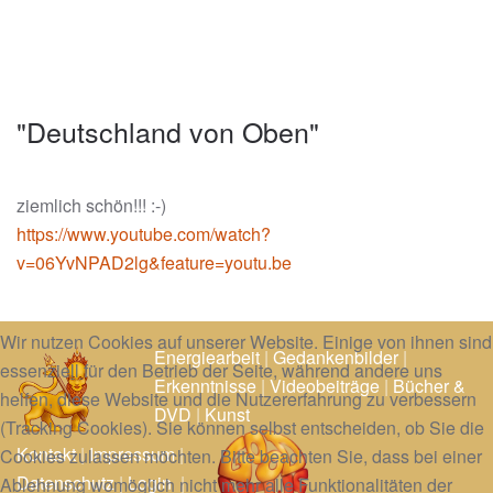
"Deutschland von Oben"
ziemlich schön!!! :-)
https://www.youtube.com/watch?
v=06YvNPAD2lg&feature=youtu.be
Wir nutzen Cookies auf unserer Website. Einige von ihnen sind
Energiearbeit
|
Gedankenbilder
|
essenziell für den Betrieb der Seite, während andere uns
Erkenntnisse
|
Videobeiträge
|
Bücher &
helfen, diese Website und die Nutzererfahrung zu verbessern
DVD
|
Kunst
(Tracking Cookies). Sie können selbst entscheiden, ob Sie die
Kontakt
|
Impressum
|
Cookies zulassen möchten. Bitte beachten Sie, dass bei einer
Datenschutz
|
Login
|
Ablehnung womöglich nicht mehr alle Funktionalitäten der