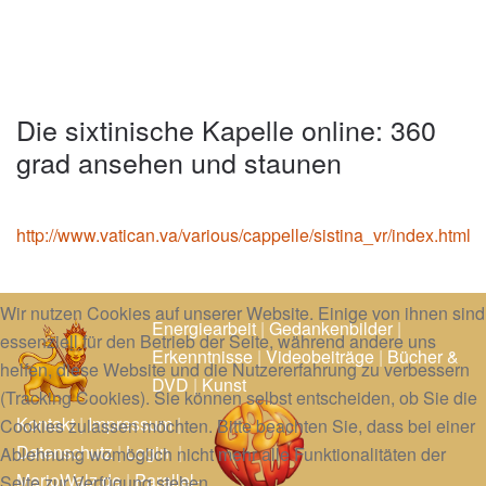
Die sixtinische Kapelle online: 360
grad ansehen und staunen
http://www.vatican.va/various/cappelle/sistina_vr/index.html
Wir nutzen Cookies auf unserer Website. Einige von ihnen sind
Energiearbeit
|
Gedankenbilder
|
essenziell für den Betrieb der Seite, während andere uns
Erkenntnisse
|
Videobeiträge
|
Bücher &
helfen, diese Website und die Nutzererfahrung zu verbessern
DVD
|
Kunst
(Tracking Cookies). Sie können selbst entscheiden, ob Sie die
Kontakt
|
Impressum
|
Cookies zulassen möchten. Bitte beachten Sie, dass bei einer
Datenschutz
|
Login
|
Ablehnung womöglich nicht mehr alle Funktionalitäten der
MarioWalz.de
|
Parallel-
Seite zur Verfügung stehen.