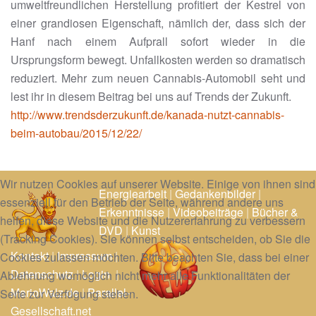
umweltfreundlichen Herstellung profitiert der Kestrel von
einer grandiosen Eigenschaft, nämlich der, dass sich der
Hanf nach einem Aufprall sofort wieder in die
Ursprungsform bewegt. Unfallkosten werden so dramatisch
reduziert. Mehr zum neuen Cannabis-Automobil seht und
lest ihr in diesem Beitrag bei uns auf Trends der Zukunft.
http://www.trendsderzukunft.de/kanada-nutzt-cannabis-
beim-autobau/2015/12/22/
Wir nutzen Cookies auf unserer Website. Einige von ihnen sind
Energiearbeit
|
Gedankenbilder
|
essenziell für den Betrieb der Seite, während andere uns
Erkenntnisse
|
Videobeiträge
|
Bücher &
helfen, diese Website und die Nutzererfahrung zu verbessern
DVD
|
Kunst
(Tracking Cookies). Sie können selbst entscheiden, ob Sie die
Kontakt
|
Impressum
|
Cookies zulassen möchten. Bitte beachten Sie, dass bei einer
Datenschutz
|
Login
|
Ablehnung womöglich nicht mehr alle Funktionalitäten der
MarioWalz.de
|
Parallel-
Seite zur Verfügung stehen.
Gesellschaft.net