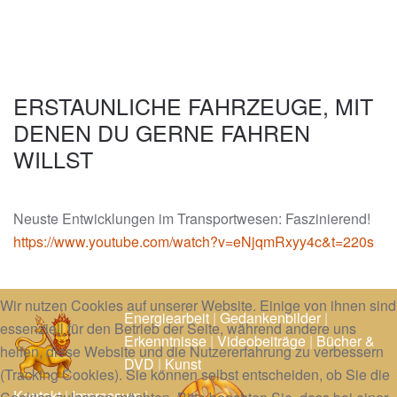
ERSTAUNLICHE FAHRZEUGE, MIT
DENEN DU GERNE FAHREN
WILLST
Neuste Entwicklungen im Transportwesen: Faszinierend!
https://www.youtube.com/watch?v=eNjqmRxyy4c&t=220s
Wir nutzen Cookies auf unserer Website. Einige von ihnen sind
Energiearbeit
|
Gedankenbilder
|
essenziell für den Betrieb der Seite, während andere uns
Erkenntnisse
|
Videobeiträge
|
Bücher &
helfen, diese Website und die Nutzererfahrung zu verbessern
DVD
|
Kunst
(Tracking Cookies). Sie können selbst entscheiden, ob Sie die
Kontakt
|
Impressum
|