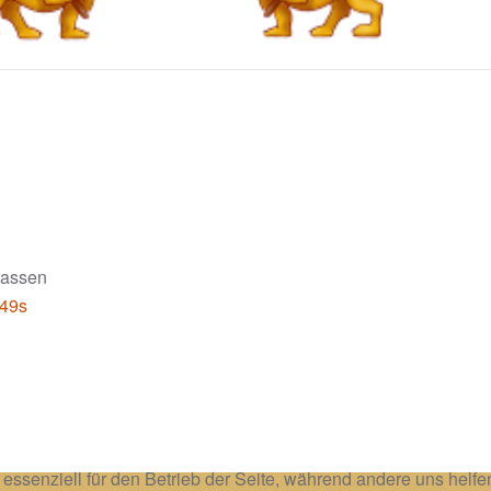
rassen
=49s
 essenziell für den Betrieb der Seite, während andere uns helf