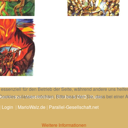
 essenziell für den Betrieb der Seite, während andere uns helf
 Cookies zulassen möchten. Bitte beachten Sie, dass bei einer 
kenntnisse
|
Videobeiträge
|
Bücher & DVD
|
Kunst
|
Login
|
MarioWalz.de
|
Parallel-Gesellschaft.net
Weitere Informationen