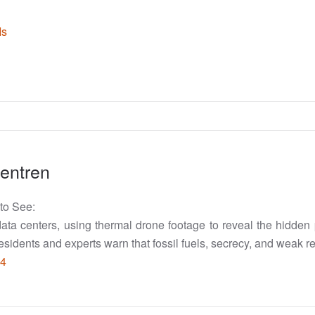
Is
entren
to See:
 data centers, using thermal drone footage to reveal the hidde
ce, residents and experts warn that fossil fuels, secrecy, and weak
H4