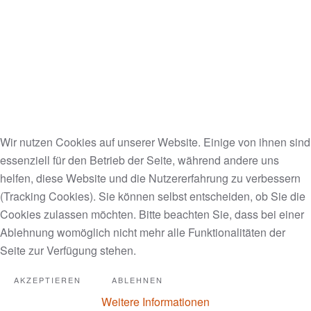
Sehr schöne fraktale Animation
mit passender musikalischer
Untermalung
Void Visuals - The Infinite in Between | Cosmic
Wir nutzen Cookies auf unserer Website. Einige von ihnen sind
Meditation on Fractal Animation
essenziell für den Betrieb der Seite, während andere uns
http://www.youtube.com/watch?
helfen, diese Website und die Nutzererfahrung zu verbessern
feature=player_embedded&v=swxf6IeRgZw#
(Tracking Cookies). Sie können selbst entscheiden, ob Sie die
Cookies zulassen möchten. Bitte beachten Sie, dass bei einer
Ablehnung womöglich nicht mehr alle Funktionalitäten der
ZAZ
Seite zur Verfügung stehen.
AKZEPTIEREN
ABLEHNEN
Je veux english
Weitere Informationen
http://www.youtube.com/watch?v=VWbdcNmGYJU