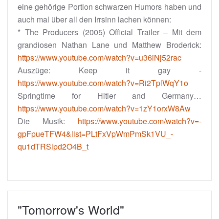
eine gehörige Portion schwarzen Humors haben und
auch mal über all den Irrsinn lachen können:
* The Producers (2005) Official Trailer – Mit dem
grandiosen Nathan Lane und Matthew Broderick:
https://www.youtube.com/watch?v=u36iNj52rac
Auszüge: Keep it gay -
https://www.youtube.com/watch?v=Ri2TplWqY1o
Springtime for Hitler and Germany…
https://www.youtube.com/watch?v=1zY1orxW8Aw
Die Musik:
https://www.youtube.com/watch?v=-
gpFpueTFW4&list=PLtFxVpWmPmSk1VU_-
qu1dTRSlpd2O4B_t
"Tomorrow's World"