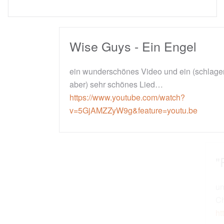
Wise Guys - Ein Engel
ein wunderschönes Video und ein (schlagermäßig,
aber) sehr schönes Lied…
https://www.youtube.com/watch?
v=5GjAMZZyW9g&feature=youtu.be
"Frieden fängt im Herzen an"
und für alle, die Schlager lieben: Michael Holm &
Christian Anders
https://www.youtube.com/watch?v=_KiTmI2HS0M